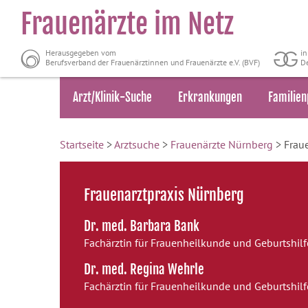
Frauenärzte im Netz
Herausgegeben vom
i
Berufsverband der Frauenärztinnen und Frauenärzte e.V. (BVF)
De
Arzt/Klinik-Suche
Erkrankungen
Familien
Startseite
>
Arztsuche
>
Frauenärzte Nürnberg
> Frau
Frauenarztpraxis Nürnberg
Dr. med. Barbara Bank
Fachärztin für Frauenheilkunde und Geburtshilf
Dr. med. Regina Wehrle
Fachärztin für Frauenheilkunde und Geburtshilf