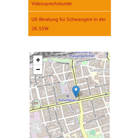
Videosprechstunde
U0-Beratung für Schwangere in der
28. SSW
+
−
🔍