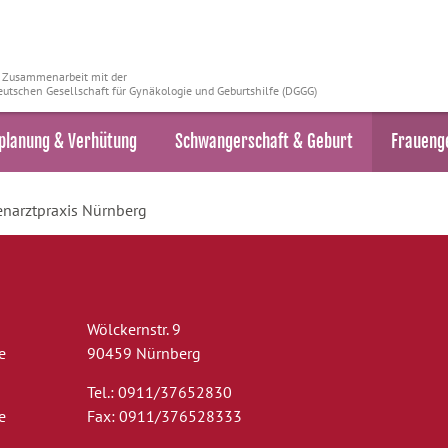
n Zusammenarbeit mit der
utschen Gesellschaft für Gynäkologie und Geburtshilfe (DGGG)
planung & Verhütung
Schwangerschaft & Geburt
Fraueng
enarztpraxis Nürnberg
Wölckernstr. 9
e
90459 Nürnberg
Tel.: 0911/37652830
e
Fax: 0911/376528333