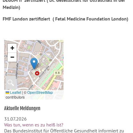
DEGUM II zertifiziert ( Dt. Gesellschaft für Ultraschall in der
Medizin)
FMF London zertifiziert ( Fetal Medicine Foundation London)
+
−
🔍
Leaflet
|
©
OpenStreetMap
contributors
Aktuelle Meldungen
31.07.2026
Was tun, wenn es zu heiß ist?
Das Bundesinstitut für Öffentliche Gesundheit informiert zu