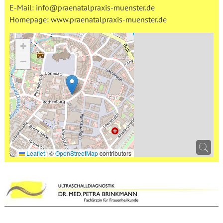
E-Mail:
info@praenatalpraxis-muenster.de
Homepage:
www.praenatalpraxis-muenster.de
+
−
Leaflet
|
©
OpenStreetMap
contributors