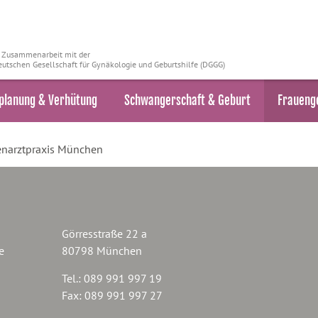
n Zusammenarbeit mit der
utschen Gesellschaft für Gynäkologie und Geburtshilfe (DGGG)
planung & Verhütung
Schwangerschaft & Geburt
Fraueng
enarztpraxis München
Görresstraße 22 a
e
80798 München
Tel.: 089 991 997 19
Fax: 089 991 997 27