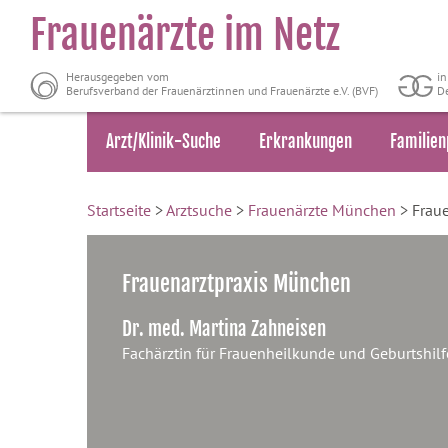
Frauenärzte im Netz
Herausgegeben vom
i
Berufsverband der Frauenärztinnen und Frauenärzte e.V. (BVF)
De
Arzt/Klinik-Suche
Erkrankungen
Familien
Startseite
>
Arztsuche
>
Frauenärzte München
> Frau
Frauenarztpraxis München
Dr. med. Martina Zahneisen
Fachärztin für Frauenheilkunde und Geburtshilf