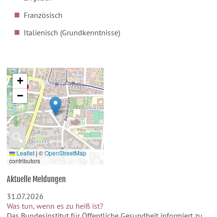
Französisch
Italienisch (Grundkenntnisse)
+
−
🔍
Leaflet
|
©
OpenStreetMap
contributors
Aktuelle Meldungen
31.07.2026
Was tun, wenn es zu heiß ist?
Das Bundesinstitut für Öffentliche Gesundheit informiert zu