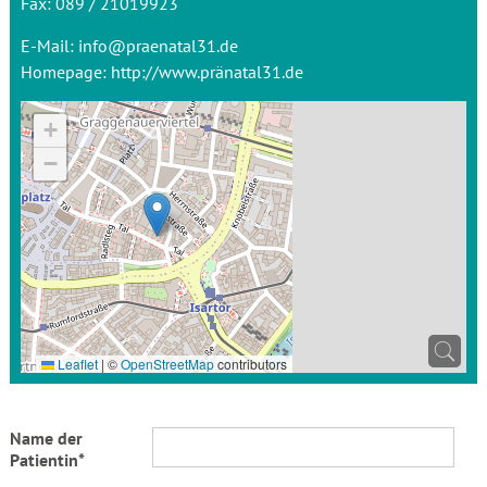
Fax: 089 / 21019923
E-Mail:
info@praenatal31.de
Homepage:
http://www.pränatal31.de
+
−
Leaflet
|
©
OpenStreetMap
contributors
Name der
Patientin*