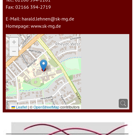
Fax: 02166 394-2719
E-Mail:
harald.lehnen@sk-mg.de
Homepage:
www.sk-mg.de
+
−
Leaflet
|
©
OpenStreetMap
contributors