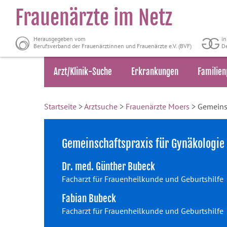
Frauenärzte im Netz
Herausgegeben vom
i
Berufsverband der Frauenärztinnen und Frauenärzte e.V. (BVF)
De
Arzt/Klinik-Suche
Erkrankungen
Familien
Startseite
>
Arztsuche
>
Frauenärzte Moers
> Gemeinsc
Gemeinschaftspraxis für Gynäkologie
Dr. med. Günther Bubeck
Facharzt für Frauenheilkunde und Geburtshilfe
Fabian Bubeck
Facharzt für Frauenheilkunde und Geburtshilfe