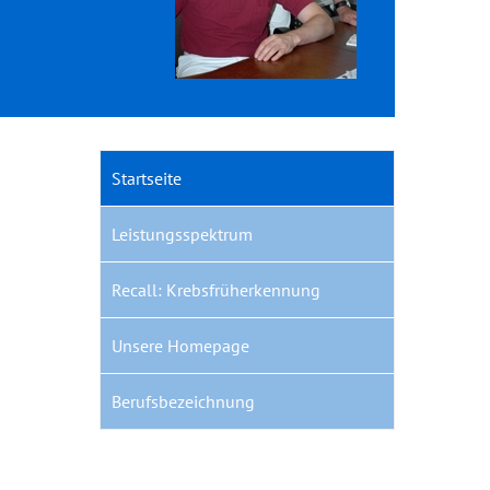
Startseite
Leistungsspektrum
Recall: Krebsfrüherkennung
Unsere Homepage
🔍
Berufsbezeichnung
Leaflet
|
©
OpenStreetMap
contributors