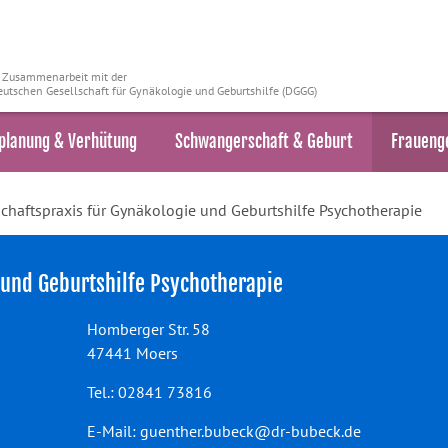
n Zusammenarbeit mit der
utschen Gesellschaft für Gynäkologie und Geburtshilfe (DGGG)
planung & Verhütung
Schwangerschaft & Geburt
Fraueng
haftspraxis für Gynäkologie und Geburtshilfe Psychotherapie
 und Geburtshilfe Psychotherapie
Homberger Str. 58
47441 Moers
Tel.: 02841 73816
E-Mail:
guenther.bubeck@dr-bubeck.de