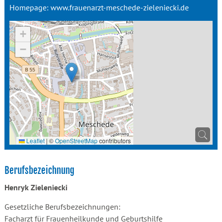
Homepage:
www.frauenarzt-meschede-zieleniecki.de
+
−
Leaflet
|
©
OpenStreetMap
contributors
Berufsbezeichnung
Henryk Zieleniecki
Gesetzliche Berufsbezeichnungen:
Facharzt für Frauenheilkunde und Geburtshilfe