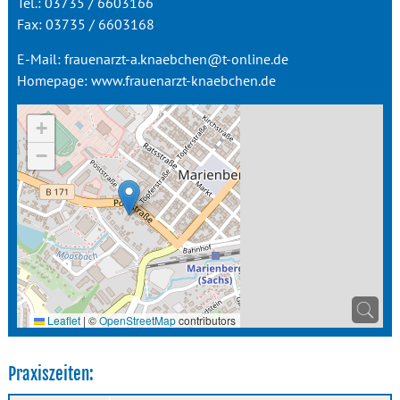
Tel.: 03735 / 6603166
Fax: 03735 / 6603168
E-Mail:
frauenarzt-a.knaebchen@t-online.de
Homepage:
www.frauenarzt-knaebchen.de
+
−
Leaflet
|
©
OpenStreetMap
contributors
Praxiszeiten: