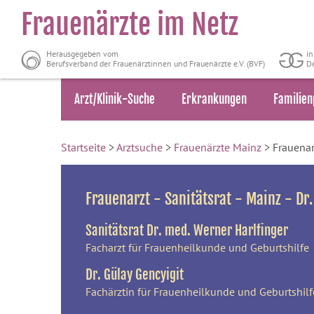
Frauenärzte im Netz
Herausgegeben vom
i
Berufsverband der Frauenärztinnen und Frauenärzte e.V. (BVF)
De
Arzt/Klinik-Suche
Erkrankungen
Familien
Startseite
>
Arztsuche
>
Frauenärzte Mainz
> Frauenarz
Frauenarzt - Sanitätsrat - Mainz - Dr
Sanitätsrat Dr. med. Werner Harlfinger
Facharzt für Frauenheilkunde und Geburtshilfe
Dr. Gülay Gencyigit
Fachärztin für Frauenheilkunde und Geburtshilf