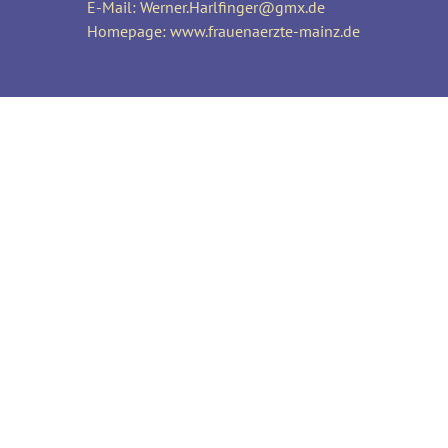
E-Mail:
Werner.Harlfinger@gmx.de
Homepage:
www.frauenaerzte-mainz.de