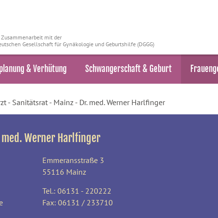
n Zusammenarbeit mit der
utschen Gesellschaft für Gynäkologie und Geburtshilfe (DGGG)
planung & Verhütung
Schwangerschaft & Geburt
Fraueng
t - Sanitätsrat - Mainz - Dr. med. Werner Harlfinger
. med. Werner Harlfinger
Emmeransstraße 3
55116 Mainz
Tel.: 06131 - 220222
e
Fax: 06131 / 233710