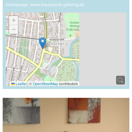
Homepage:
www.frauenarzt-gehring.de
+
−
Leaflet
|
©
OpenStreetMap
contributors