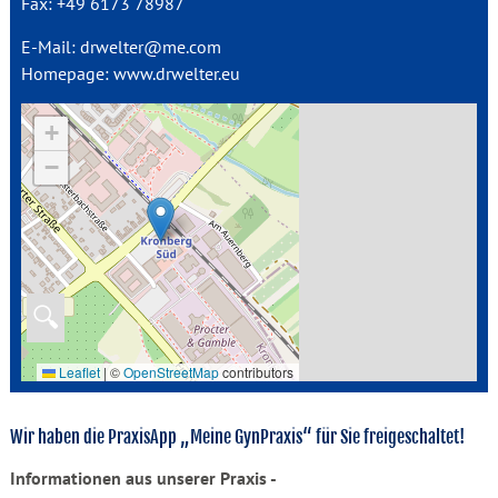
Fax: +49 6173 78987
E-Mail: drwelter@me.com
Homepage: www.drwelter.eu
+
−
🔍
Leaflet
|
©
OpenStreetMap
contributors
Wir haben die PraxisApp „Meine GynPraxis“ für Sie freigeschaltet!
Informationen aus unserer Praxis -