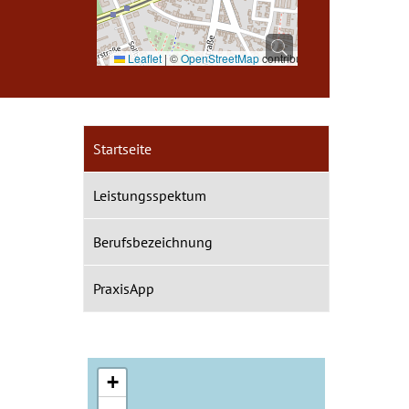
Leaflet
|
©
OpenStreetMap
contributors
Startseite
Leistungsspektum
Berufsbezeichnung
PraxisApp
+