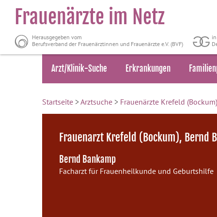
Frauenärzte im Netz
Herausgegeben vom
i
Berufsverband der Frauenärztinnen und Frauenärzte e.V. (BVF)
De
Arzt/Klinik-Suche
Erkrankungen
Familien
Startseite
>
Arztsuche
>
Frauenärzte Krefeld (Bockum
Frauenarzt Krefeld (Bockum), Bernd
Bernd Bankamp
Facharzt für Frauenheilkunde und Geburtshilfe