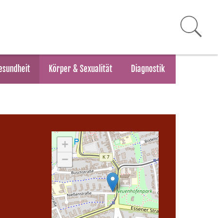
esundheit
Körper & Sexualität
Diagnostik
+
−