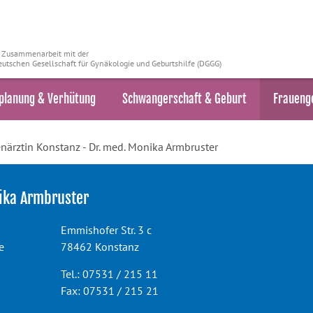
n Zusammenarbeit mit der
utschen Gesellschaft für Gynäkologie und Geburtshilfe (DGGG)
planung & Verhütung
Schwangerschaft & Geburt
Fraueng
närztin Konstanz - Dr. med. Monika Armbruster
nika Armbruster
Emmishofer Str. 3 c
e
78462 Konstanz
Tel.: 07531 / 215 11
Fax: 07531 / 215 21