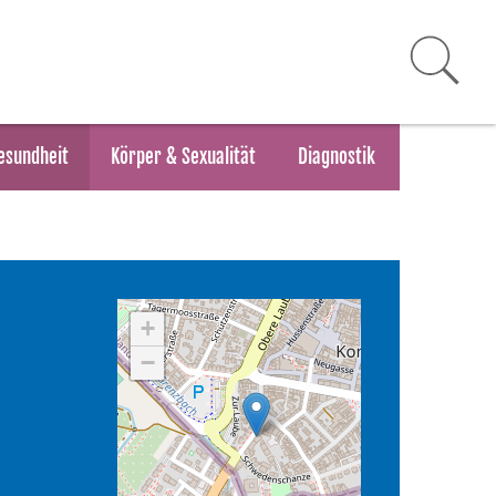
esundheit
Körper & Sexualität
Diagnostik
+
−