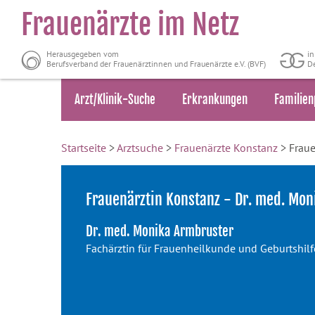
Frauenärzte im Netz
Herausgegeben vom
i
Berufsverband der Frauenärztinnen und Frauenärzte e.V. (BVF)
De
Arzt/Klinik-Suche
Erkrankungen
Familien
Startseite
>
Arztsuche
>
Frauenärzte Konstanz
> Fraue
Frauenärztin Konstanz - Dr. med. Mo
Dr. med. Monika Armbruster
Fachärztin für Frauenheilkunde und Geburtshilf