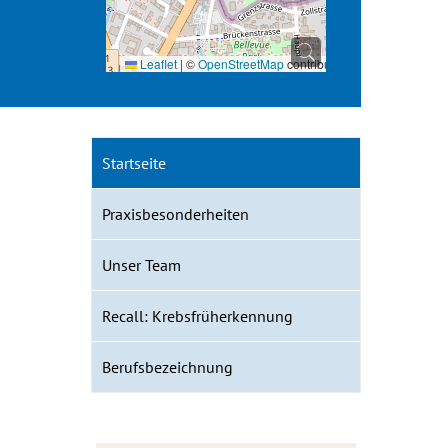
Leaflet
|
©
OpenStreetMap
contributors
Startseite
Praxisbesonderheiten
Unser Team
Recall: Krebsfrüherkennung
Berufsbezeichnung