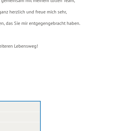
de, gemeinsam mit meinem tollen Team,
 ganz herzlich und freue mich sehr,
ken, das Sie mir entgegengebracht haben.
weiteren Lebensweg!