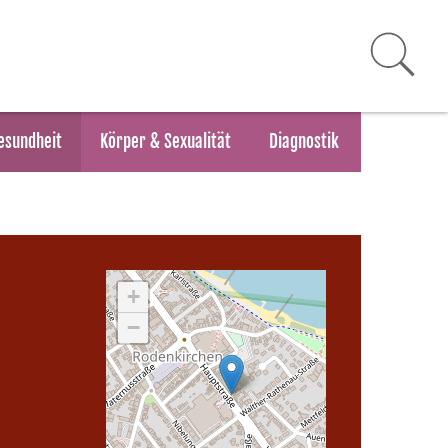
esundheit
Körper & Sexualität
Diagnostik
+
−