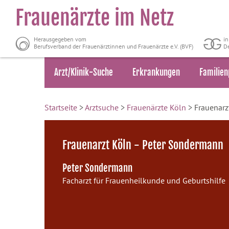
Frauenärzte im Netz
Herausgegeben vom
i
Berufsverband der Frauenärztinnen und Frauenärzte e.V. (BVF)
De
Arzt/Klinik-Suche
Erkrankungen
Familien
Startseite
>
Arztsuche
>
Frauenärzte Köln
> Frauenarz
Frauenarzt Köln - Peter Sondermann
Peter Sondermann
Facharzt für Frauenheilkunde und Geburtshilfe