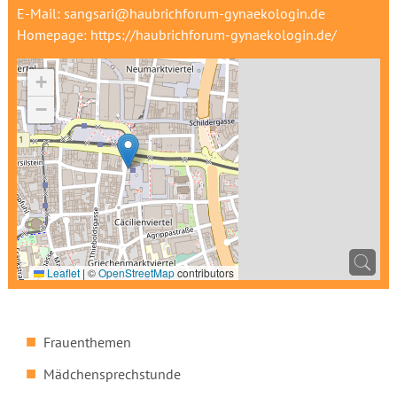
E-Mail:
sangsari@haubrichforum-gynaekologin.de
Homepage:
https://haubrichforum-gynaekologin.de/
+
−
Leaflet
|
©
OpenStreetMap
contributors
Frauenthemen
Mädchensprechstunde