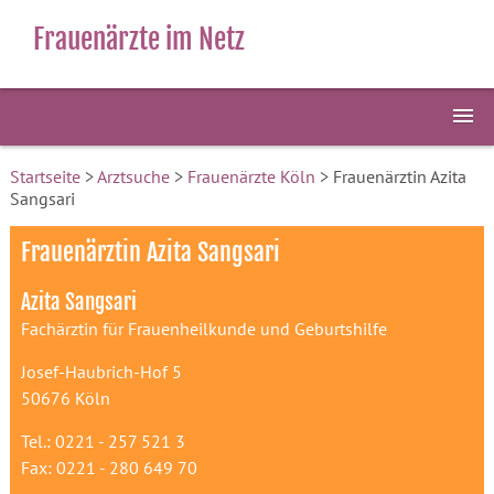
Frauenärzte im Netz
Startseite
>
Arztsuche
>
Frauenärzte Köln
> Frauenärztin Azita
Sangsari
Frauenärztin Azita Sangsari
Azita Sangsari
Fachärztin für Frauenheilkunde und Geburtshilfe
Josef-Haubrich-Hof 5
50676 Köln
Tel.: 0221 - 257 521 3
Fax: 0221 - 280 649 70