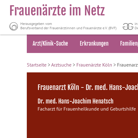
Frauenärzte im Netz
Herausgegeben vom
i
Berufsverband der Frauenärztinnen und Frauenärzte e.V. (BVF)
De
Arzt/Klinik-Suche
Erkrankungen
Familien
Startseite
>
Arztsuche
>
Frauenärzte Köln
> Frauenarz
Frauenarzt Köln - Dr. med. Hans-Joa
Dr. med. Hans-Joachim Henatsch
Facharzt für Frauenheilkunde und Geburtshilfe