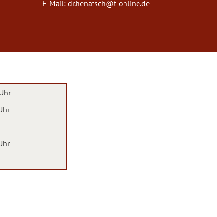
E-Mail:
dr.henatsch@t-online.de
 Uhr
Uhr
Uhr