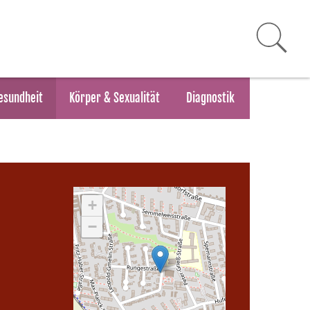
esundheit
Körper & Sexualität
Diagnostik
+
−