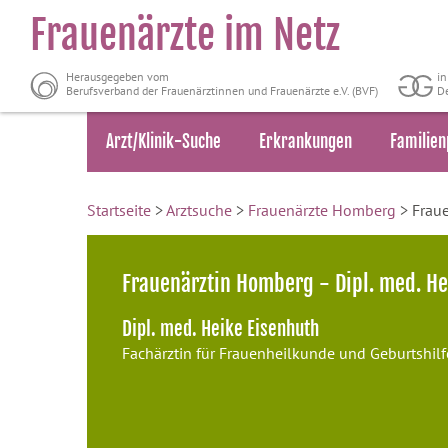
Frauenärzte im Netz
Herausgegeben vom
i
Berufsverband der Frauenärztinnen und Frauenärzte e.V. (BVF)
De
Arzt/Klinik-Suche
Erkrankungen
Familien
Startseite
>
Arztsuche
>
Frauenärzte Homberg
> Fraue
Frauenärztin Homberg - Dipl. med. He
Dipl. med. Heike Eisenhuth
Fachärztin für Frauenheilkunde und Geburtshilf