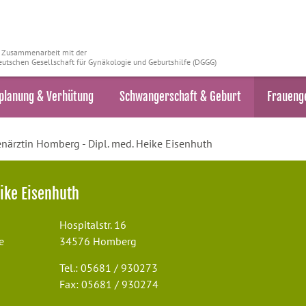
n Zusammenarbeit mit der
utschen Gesellschaft für Gynäkologie und Geburtshilfe (DGGG)
planung & Verhütung
Schwangerschaft & Geburt
Fraueng
närztin Homberg - Dipl. med. Heike Eisenhuth
ike Eisenhuth
Hospitalstr. 16
e
34576 Homberg
Tel.: 05681 / 930273
Fax: 05681 / 930274