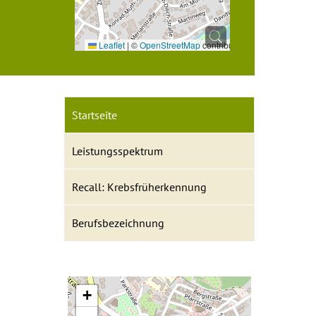
Leaflet
|
©
OpenStreetMap
contributors
Startseite
Leistungsspektrum
Recall: Krebsfrüherkennung
Berufsbezeichnung
+