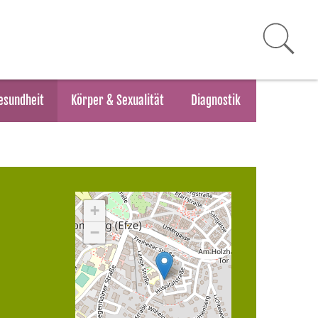
esundheit
Körper & Sexualität
Diagnostik
+
−