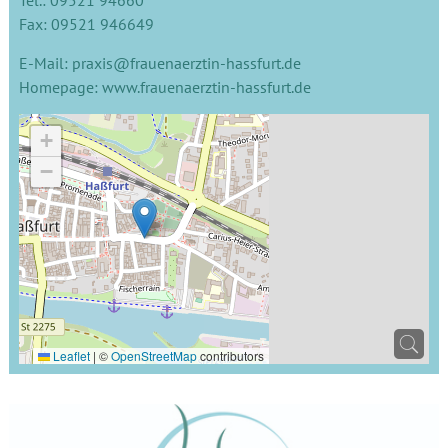
Tel.: 09521 94660
Fax: 09521 946649
E-Mail:
praxis@frauenaerztin-hassfurt.de
Homepage:
www.frauenaerztin-hassfurt.de
+
−
Leaflet
|
©
OpenStreetMap
contributors