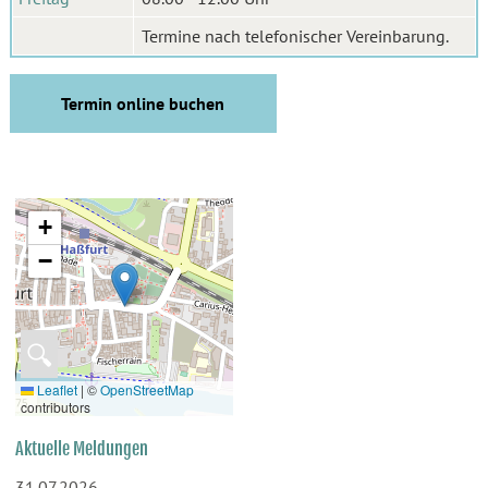
Termine nach telefonischer Vereinbarung.
Termin online buchen
+
−
🔍
Leaflet
|
©
OpenStreetMap
contributors
Aktuelle Meldungen
31.07.2026