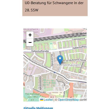
U0-Beratung für Schwangere in der
28. SSW
+
−
🔍
Leaflet
|
©
OpenStreetMap
contributors
Aktuelle Meldungen