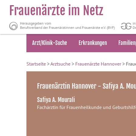
Frauenärzte im Netz
Herausgegeben vom
i
Berufsverband der Frauenärztinnen und Frauenärzte e.V. (BVF)
De
Arzt/Klinik-Suche
Erkrankungen
Familien
Startseite
>
Arztsuche
>
Frauenärzte Hannover
> Fraue
Frauenärztin Hannover - Safiya A. Mou
Safiya A. Mourali
Fachärztin für Frauenheilkunde und Geburtshilf