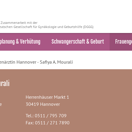
n Zusammenarbeit mit der
utschen Gesellschaft für Gynäkologie und Geburtshilfe (DGGG)
planung & Verhütung
Schwangerschaft & Geburt
Fraueng
närztin Hannover - Safiya A. Mourali
rali
Herrenhäuser Markt 1
e
30419 Hannover
Tel.: 0511 / 795 709
Fax: 0511 / 271 7890