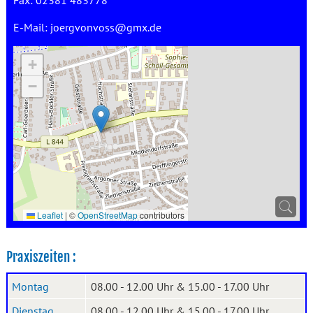
Fax: 02381 483778
E-Mail:
joergvonvoss@gmx.de
+
−
Leaflet
|
©
OpenStreetMap
contributors
Praxiszeiten :
Montag
08.00 - 12.00 Uhr & 15.00 - 17.00 Uhr
Dienstag
08.00 - 12.00 Uhr & 15.00 - 17.00 Uhr