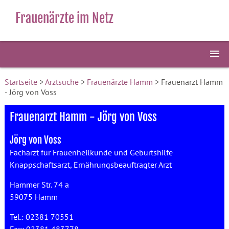
Frauenärzte im Netz
Startseite
>
Arztsuche
>
Frauenärzte Hamm
> Frauenarzt Hamm
- Jörg von Voss
Frauenarzt Hamm - Jörg von Voss
Jörg von Voss
Facharzt für Frauenheilkunde und Geburtshilfe
Knappschaftsarzt, Ernährungsbeauftragter Arzt
Hammer Str. 74 a
59075 Hamm
Tel.: 02381 70551