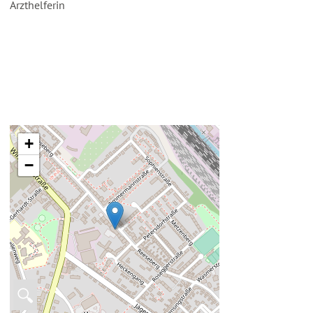
Arzthelferin
+
−
🔍