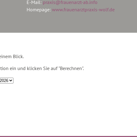
E-Mail:
praxis@frauenarzt-ab.info
Homepage:
www.frauenarztpraxis-wolf.de
einem Blick.
tion ein und klicken Sie auf "Berechnen".