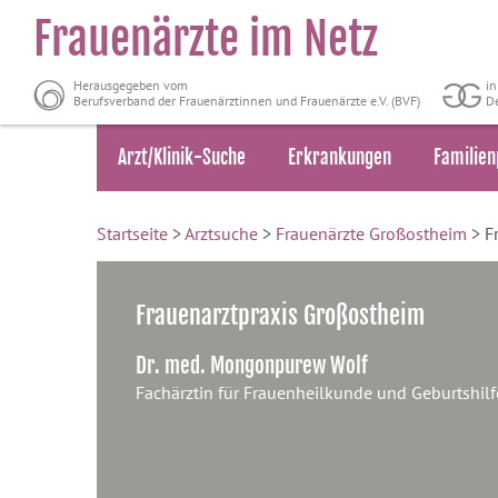
Frauenärzte im Netz
Herausgegeben vom
i
Berufsverband der Frauenärztinnen und Frauenärzte e.V. (BVF)
De
Arzt/Klinik-Suche
Erkrankungen
Familien
Startseite
>
Arztsuche
>
Frauenärzte Großostheim
> F
Frauenarztpraxis Großostheim
Dr. med. Mongonpurew Wolf
Fachärztin für Frauenheilkunde und Geburtshilf