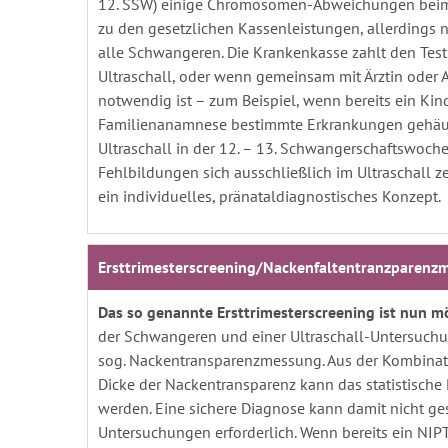
12. SSW) einige Chromosomen-Abweichungen beim U
zu den gesetzlichen Kassenleistungen, allerdings
alle Schwangeren. Die Krankenkasse zahlt den Test 
Ultraschall, oder wenn gemeinsam mit Ärztin oder Ar
notwendig ist – zum Beispiel, wenn bereits ein Kind
Familienanamnese bestimmte Erkrankungen gehäuft 
Ultraschall in der 12. – 13. Schwangerschaftswoc
Fehlbildungen sich ausschließlich im Ultraschall z
ein individuelles, pränataldiagnostisches Konzept.
Ersttrimesterscreening/Nackenfaltentranzparenz
Das so genannte Ersttrimesterscreening ist nun m
der Schwangeren und einer Ultraschall-Untersuchun
sog. Nackentransparenzmessung. Aus der Kombinat
Dicke der Nackentransparenz kann das statistisch
werden. Eine sichere Diagnose kann damit nicht ge
Untersuchungen erforderlich. Wenn bereits ein NIPT