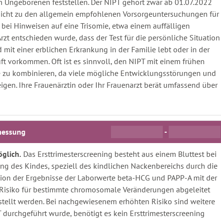
ngeborenen feststellen. Der NIPT gehört zwar ab 01.07.2022
 nicht zu den allgemein empfohlenen Vorsorgeuntersuchungen für
bei Hinweisen auf eine Trisomie, etwa einem auffälligen
zt entschieden wurde, dass der Test für die persönliche Situation
 mit einer erblichen Erkrankung in der Familie lebt oder in der
vorkommen. Oft ist es sinnvoll, den NIPT mit einem frühen
he zu kombinieren, da viele mögliche Entwicklungsstörungen und
eigen. Ihre Frauenärztin oder Ihr Frauenarzt berät umfassend über
-
messung
öglich.
Das Ersttrimesterscreening besteht aus einem Bluttest bei
g des Kindes, speziell des kindlichen Nackenbereichs durch die
ion der Ergebnisse der Laborwerte beta-HCG und PAPP-A mit der
e Risiko für bestimmte chromosomale Veränderungen abgeleitet
stellt werden. Bei nachgewiesenem erhöhten Risiko sind weitere
 durchgeführt wurde, benötigt es kein Ersttrimesterscreening