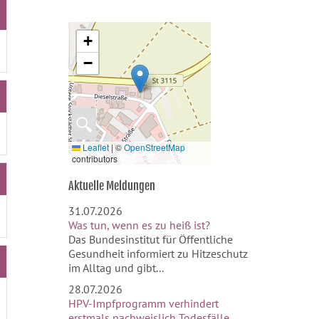
+
−
🔍
Leaflet
|
©
OpenStreetMap
contributors
Aktuelle Meldungen
31.07.2026
Was tun, wenn es zu heiß ist?
Das Bundesinstitut für Öffentliche
Gesundheit informiert zu Hitzeschutz
im Alltag und gibt...
28.07.2026
HPV-Impfprogramm verhindert
erstmals nachweislich Todesfälle