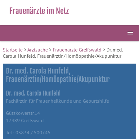
Frauenärzte im Netz
Startseite
>
Arztsuche
>
Frauenärzte Greifswald
> Dr. med.
Carola Hunfeld, Frauenärztin/Homöopathie/Akupunktur
Dr. med. Carola Hunfeld,
Frauenärztin/Homöopathie/Akupunktur
Dr. med. Carola Hunfeld
Fachärztin für Frauenheilkunde und Geburtshilfe
Gützkowerstr.14
17489 Greifswald
Tel.: 03834 / 500745