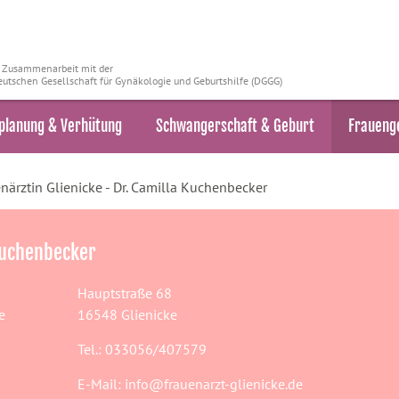
n Zusammenarbeit mit der
utschen Gesellschaft für Gynäkologie und Geburtshilfe (DGGG)
planung & Verhütung
Schwangerschaft & Geburt
Fraueng
närztin Glienicke - Dr. Camilla Kuchenbecker
 Kuchenbecker
Hauptstraße 68
e
16548 Glienicke
Tel.: 033056/407579
E-Mail:
info@frauenarzt-glienicke.de