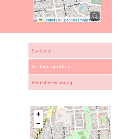
Leaflet
|
©
OpenStreetMap
contributors
Startseite
Leistungsspektrum
Berufsbezeichnung
+
−