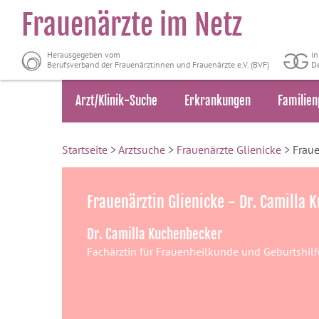
Frauenärzte im Netz
Herausgegeben vom
i
Berufsverband der Frauenärztinnen und Frauenärzte e.V. (BVF)
De
Arzt/Klinik-Suche
Erkrankungen
Familien
Startseite
>
Arztsuche
>
Frauenärzte Glienicke
> Fraue
Frauenärztin Glienicke - Dr. Camilla
Dr. Camilla Kuchenbecker
Fachärztin für Frauenheilkunde und Geburtshilf