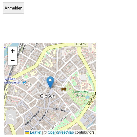
+
−
🔍
Leaflet
|
©
OpenStreetMap
contributors