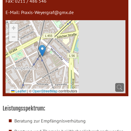
Fax: 0211 / 486 546
E-Mail:
Praxis-Weyergraf@gmx.de
+
−
Leaflet
|
©
OpenStreetMap
contributors
Leistungsspektrum:
Beratung zur Empfängnisverhütung