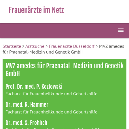
Frauenärzte im Netz
Startseite
>
Arztsuche
>
Frauenärzte Düsseldorf
> MVZ amedes
für Praenatal-Medizin und Genetik GmbH
MVZ amedes für Praenatal-Medizin und Genetik
GmbH
Prof. Dr. med. P. Kozlowski
Facharzt für Frauenheilkunde und Geburtshilfe
Dr. med. R. Hammer
Facharzt für Frauenheilkunde und Geburtshilfe
Dr. med. S. Fröhlich