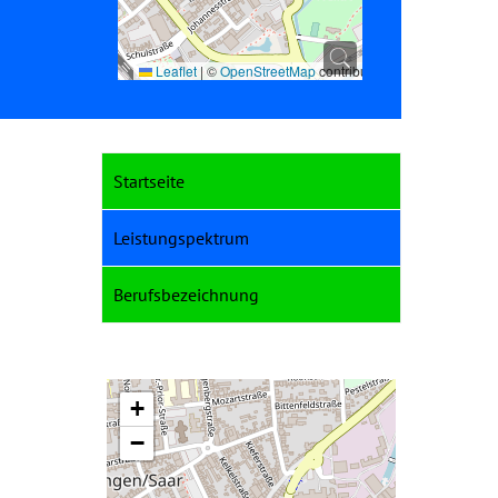
Leaflet
|
©
OpenStreetMap
contributors
Startseite
Leistungspektrum
Berufsbezeichnung
+
−