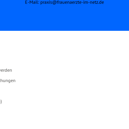
E-Mail:
praxis@frauenaerzte-im-netz.de
werden
chungen
n
)