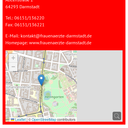
64293 Darmstadt
Tel.: 06151/136220
Fax: 06151/136221
E-Mail:
kontakt@frauenaerzte-darmstadt.de
Homepage:
www.frauenaerzte-darmstadt.de
+
−
Leaflet
|
©
OpenStreetMap
contributors