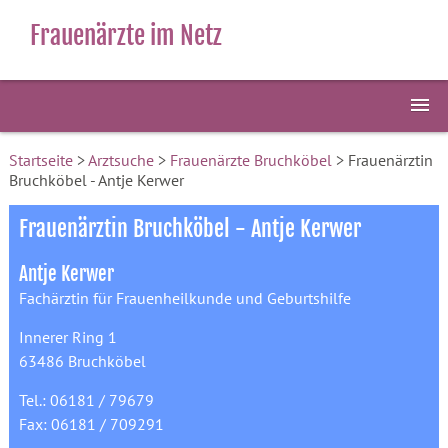
Frauenärzte im Netz
Startseite
>
Arztsuche
>
Frauenärzte Bruchköbel
> Frauenärztin
Bruchköbel - Antje Kerwer
Frauenärztin Bruchköbel - Antje Kerwer
Antje Kerwer
Fachärztin für Frauenheilkunde und Geburtshilfe
Innerer Ring 1
63486 Bruchköbel
Tel.: 06181 / 79679
Fax: 06181 / 709291