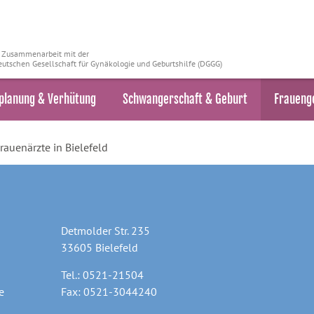
n Zusammenarbeit mit der
utschen Gesellschaft für Gynäkologie und Geburtshilfe (DGGG)
planung & Verhütung
Schwangerschaft & Geburt
Fraueng
rauenärzte in Bielefeld
Detmolder Str. 235
33605 Bielefeld
Tel.: 0521-21504
e
Fax: 0521-3044240