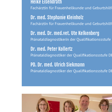
Heike Eisendrath
Fachärztin für Frauenheilkunde und Geburtshilf
Dr. med. Stephanie Kleinholz
Fachärztin für Frauenheilkunde und Geburtshilf
Dr. med. Dr. med.vet. Ute Kelkenberg
Pränataldiagnostikerin der Qualifikationssstuf
Dr. med. Peter Kollertz
Pränataldiagnostiker der Qualifikationssstufe 
PD. Dr. med. Ulrich Siekmann
Pränataldiagnostiker der Qualifikationssstufe 