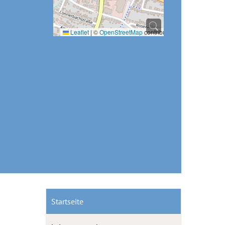
Leaflet
|
©
OpenStreetMap
contributors
Startseite