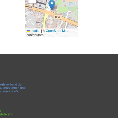
🔍
Leaflet
|
©
OpenStreetMap
contributors