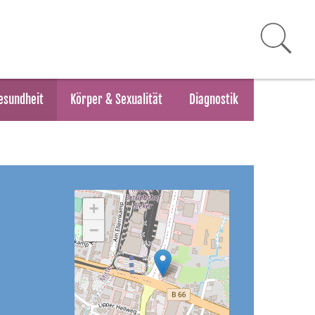
esundheit
Körper & Sexualität
Diagnostik
+
−