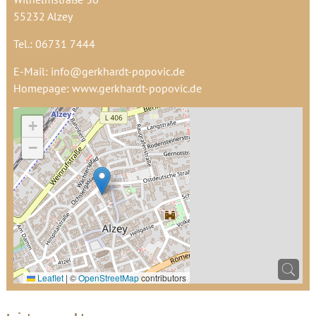
55232 Alzey
Tel.: 06731 7444
E-Mail:
info@gerkhardt-popovic.de
Homepage:
www.gerkhardt-popovic.de
+
−
Leaflet
|
©
OpenStreetMap
contributors