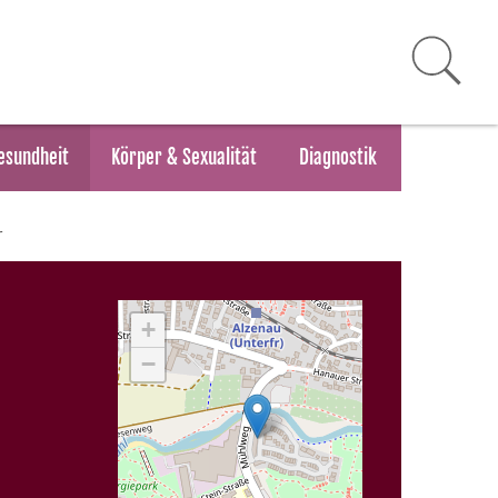
esundheit
Körper & Sexualität
Diagnostik
r
+
−