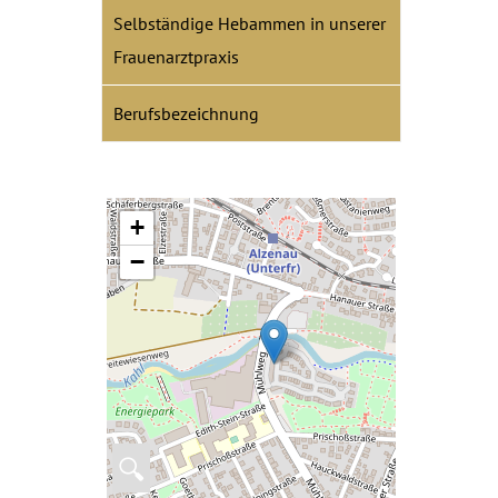
Selbständige Hebammen in unserer
Frauenarztpraxis
Berufsbezeichnung
+
−
🔍