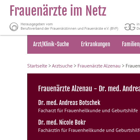
Frauenärzte im Netz
Herausgegeben vom
i
Berufsverband der Frauenärztinnen und Frauenärzte e.V. (BVF)
De
Arzt/Klinik-Suche
Erkrankungen
Familien
Startseite
>
Arztsuche
>
Frauenärzte Alzenau
> Frauen
Frauenärzte Alzenau - Dr. med. Andre
Dr. med. Andreas Botschek
Facharzt für Frauenheilkunde und Geburtshilfe
Dr. med. Nicole Bokr
Fachärztin für Frauenheilkunde und Geburtshilf