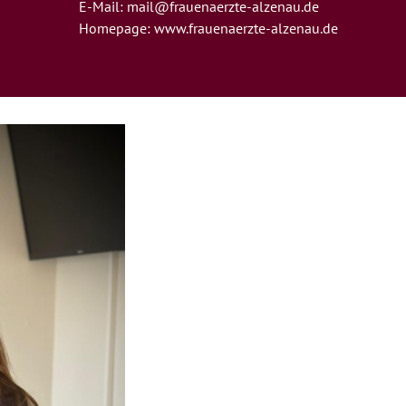
E-Mail:
mail@frauenaerzte-alzenau.de
Homepage:
www.frauenaerzte-alzenau.de