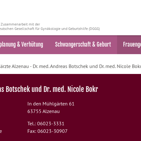
n Zusammenarbeit mit der
utschen Gesellschaft für Gynäkologie und Geburtshilfe (DGGG)
planung & Verhütung
Schwangerschaft & Geburt
Fraueng
ärzte Alzenau - Dr. med. Andreas Botschek und Dr. med. Nicole Bok
as Botschek und Dr. med. Nicole Bokr
In den Mühlgärten 61
63755 Alzenau
Tel.: 06023-3331
e
Fax: 06023-30907