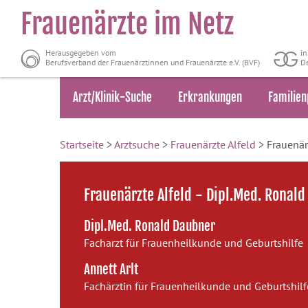
Frauenärzte im Netz
Herausgegeben vom
i
Berufsverband der Frauenärztinnen und Frauenärzte e.V. (BVF)
De
Arzt/Klinik-Suche
Erkrankungen
Familien
Startseite
>
Arztsuche
>
Frauenärzte Alfeld
> Frauenär
Frauenärzte Alfeld - Dipl.Med. Ronald
Dipl.Med. Ronald Daubner
Facharzt für Frauenheilkunde und Geburtshilfe
Annett Arlt
Fachärztin für Frauenheilkunde und Geburtshilf