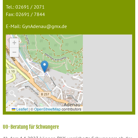
Tel.: 02691 / 2071
Fax: 02691 / 7844
E-Mail: GynAdenau@gmx.de
+
−
🔍
Leaflet
|
©
OpenStreetMap
contributors
U0-Beratung für Schwangere