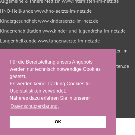
Allgemeine & Innere Medizin
www.internisten-im-netz.de
HNO-Heilkunde
www.hno-aerzte-im-netz.de
Kindergesundheit
www.kinderaerzte-im-netz.de
Kinderrehabilitation
www.kinder-und-jugendreha-im-netz.de
Lungenheilkunde
www.lungenaerzte-im-netz.de
Neurologie & Psychiatrie
www.neurologen-und-psychiater-im-
netz.org
Für die Bereitstellung unsers Angebots
Onkologische Rehabilitation
www.reha-hilft-krebspatienten.de
werden nur technisch notwendige Cookies
gesetzt.
Es werden keine Tracking-Cookies für
Userstatistiken verwendet.
Näheres dazu erfahren Sie in unserer
Datenschutzerklärung.
OK