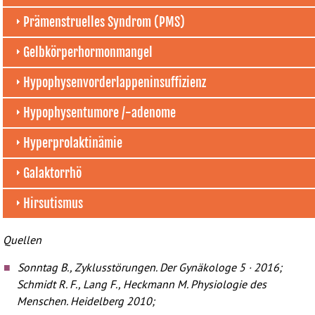
Prämenstruelles Syndrom (PMS)
Gelbkörperhormonmangel
Hypophysenvorderlappeninsuffizienz
Hypophysentumore /-adenome
Hyperprolaktinämie
Galaktorrhö
Hirsutismus
Quellen
Sonntag B., Zyklusstörungen. Der Gynäkologe 5 · 2016;
Schmidt R. F., Lang F., Heckmann M. Physiologie des
Menschen. Heidelberg 2010;