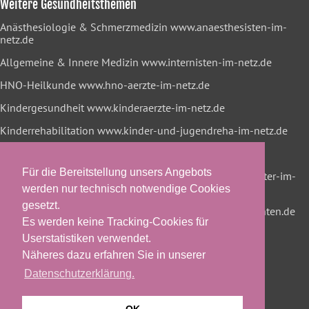
Weitere Gesundheitsthemen
Anästhesiologie & Schmerzmedizin
www.anaesthesisten-im-
netz.de
Allgemeine & Innere Medizin
www.internisten-im-netz.de
HNO-Heilkunde
www.hno-aerzte-im-netz.de
Kindergesundheit
www.kinderaerzte-im-netz.de
Kinderrehabilitation
www.kinder-und-jugendreha-im-netz.de
Lungenheilkunde
www.lungenaerzte-im-netz.de
Für die Bereitstellung unsers Angebots
Neurologie & Psychiatrie
www.neurologen-und-psychiater-im-
netz.org
werden nur technisch notwendige Cookies
gesetzt.
Onkologische Rehabilitation
www.reha-hilft-krebspatienten.de
Es werden keine Tracking-Cookies für
Userstatistiken verwendet.
Näheres dazu erfahren Sie in unserer
Datenschutzerklärung.