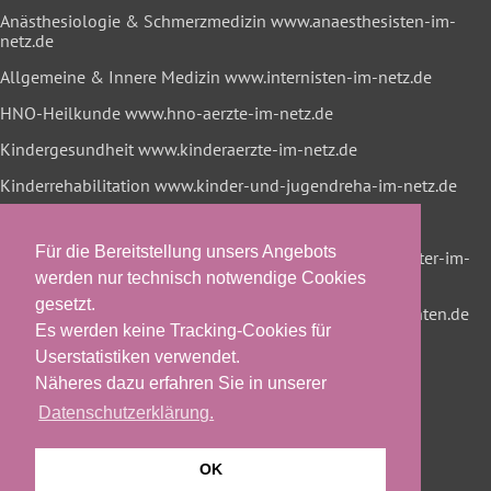
Anästhesiologie & Schmerzmedizin
www.anaesthesisten-im-
netz.de
Allgemeine & Innere Medizin
www.internisten-im-netz.de
HNO-Heilkunde
www.hno-aerzte-im-netz.de
Kindergesundheit
www.kinderaerzte-im-netz.de
Kinderrehabilitation
www.kinder-und-jugendreha-im-netz.de
Lungenheilkunde
www.lungenaerzte-im-netz.de
Für die Bereitstellung unsers Angebots
Neurologie & Psychiatrie
www.neurologen-und-psychiater-im-
netz.org
werden nur technisch notwendige Cookies
gesetzt.
Onkologische Rehabilitation
www.reha-hilft-krebspatienten.de
Es werden keine Tracking-Cookies für
Userstatistiken verwendet.
Näheres dazu erfahren Sie in unserer
Datenschutzerklärung.
OK