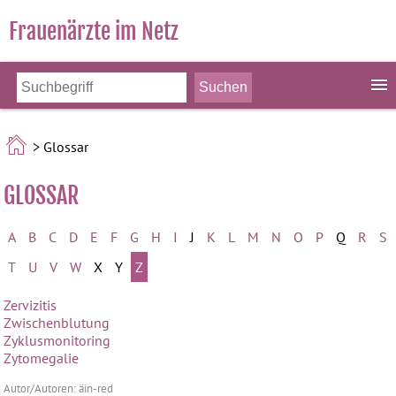
Frauenärzte im Netz
> Glossar
GLOSSAR
A
B
C
D
E
F
G
H
I
J
K
L
M
N
O
P
Q
R
S
T
U
V
W
X
Y
Z
Zervizitis
Zwischenblutung
Zyklusmonitoring
Zytomegalie
Autor/Autoren: äin-red