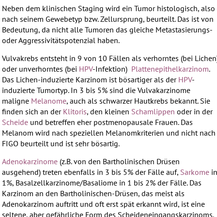
Neben dem klinischen Staging wird ein Tumor histologisch, also
nach seinem Gewebetyp bzw. Zellursprung, beurteilt. Das ist von
Bedeutung, da nicht alle Tumoren das gleiche Metastasierungs-
oder Aggressivitätspotenzial haben.
Vulvakrebs entsteht in 9 von 10 Fällen als verhorntes (bei Lichen
oder unverhorntes (bei
HPV
-Infektion)
Plattenepithelkarzinom
.
Das Lichen-induzierte Karzinom ist bösartiger als der
HPV
-
induzierte Tumortyp. In 3 bis 5% sind die Vulvakarzinome
maligne
Melanome
, auch als schwarzer Hautkrebs bekannt. Sie
finden sich an der
Klitoris
, den kleinen
Schamlippen
oder in der
Scheide
und betreffen eher postmenopausale Frauen. Das
Melanom wird nach speziellen Melanomkriterien und nicht nach
FIGO beurteilt und ist sehr bösartig.
Adenokarzinome
(z.B. von den Bartholinischen Drüsen
ausgehend) treten ebenfalls in 3 bis 5% der Fälle auf,
Sarkome
i
1%, Basalzellkarzinome/Basaliome in 1 bis 2% der Fälle. Das
Karzinom an den Bartholinischen-Drüsen, das meist als
Adenokarzinom auftritt und oft erst spät erkannt wird, ist eine
seltene, aber gefährliche Form des Scheideneingangskarzinoms.