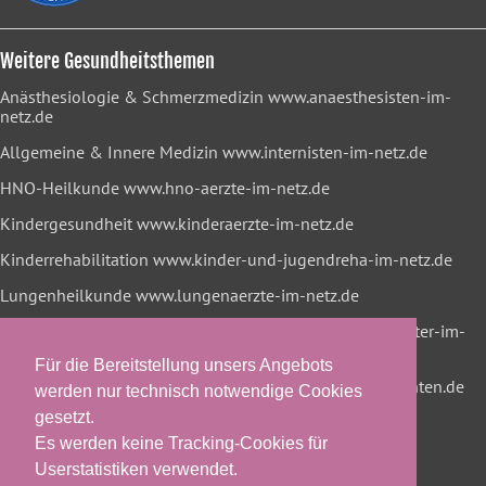
Weitere Gesundheitsthemen
Anästhesiologie & Schmerzmedizin
www.anaesthesisten-im-
netz.de
Allgemeine & Innere Medizin
www.internisten-im-netz.de
HNO-Heilkunde
www.hno-aerzte-im-netz.de
Kindergesundheit
www.kinderaerzte-im-netz.de
Kinderrehabilitation
www.kinder-und-jugendreha-im-netz.de
Lungenheilkunde
www.lungenaerzte-im-netz.de
Neurologie & Psychiatrie
www.neurologen-und-psychiater-im-
netz.org
Für die Bereitstellung unsers Angebots
Onkologische Rehabilitation
www.reha-hilft-krebspatienten.de
werden nur technisch notwendige Cookies
gesetzt.
Es werden keine Tracking-Cookies für
Userstatistiken verwendet.