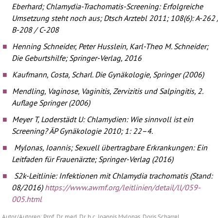
Eberhard; Chlamydia-Trachomatis-Screening: Erfolgreiche
Umsetzung steht noch aus; Dtsch Arztebl 2011; 108(6): A-262 
B-208 / C-208
Henning Schneider, Peter Husslein, Karl-Theo M. Schneider;
Die Geburtshilfe; Springer-Verlag, 2016
Kaufmann, Costa, Scharl. Die Gynäkologie, Springer (2006)
Mendling, Vaginose, Vaginitis, Zervizitis und Salpingitis, 2.
Auflage Springer (2006)
Meyer T, Loderstädt U: Chlamydien: Wie sinnvoll ist ein
Screening? ÄP Gynäkologie 2010; 1: 22–4.
Mylonas, Ioannis; Sexuell übertragbare Erkrankungen: Ein
Leitfaden für Frauenärzte; Springer-Verlag (2016)
S2k-Leitlinie: Infektionen mit Chlamydia trachomatis (Stand:
08/2016)
https://www.awmf.org/leitlinien/detail/ll/059-
005.html
Autor/Autoren: Prof. Dr. med. Dr. h.c. Ioannis Mylonas, Doris Scharrel