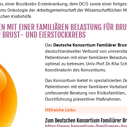
, einer Brustkrebs-Ersterkrankung, dem DCIS sowie einer fortgesc
amms Onkologie der
Arbeitsgemeinschaft der Wissenschaftlichen Me
schen Krebshilfe
.
EN MIT EINER FAMILIÄREN BELASTUNG FÜR BR
 BRUST- UND EIERSTOCKKREBS
Das
Deutsche Konsortium Familiärer Brus
deutschlandweiter Verbund von universitä
Patientinnen mit einer familiären Belastu
optimal zu betreuen. Univ.-Prof. Dr. Rita Sc
Koordinatorin des Konsortiums.
Das Konsortium bietet in spezialisierten 
Patientinnen mit einer familiären Vorbelas
umfassende Beratung von Risikofamilien, ,
Durchführung präventiver Maßnahmen.
Hilfreiche Links:
Zum Deutschen Konsortium Familiärer Br
https://www.konsortium-familiaerer-bru