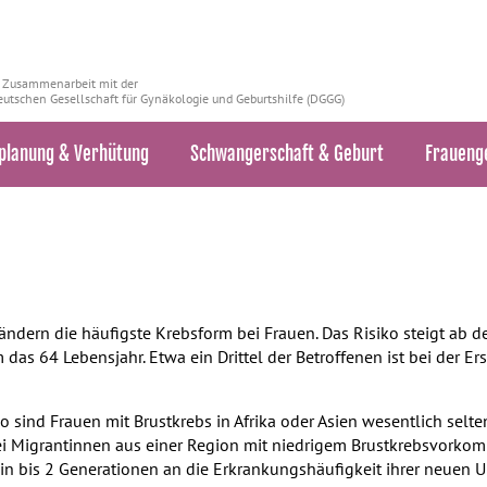
n Zusammenarbeit mit der
utschen Gesellschaft für Gynäkologie und Geburtshilfe (DGGG)
planung & Verhütung
Schwangerschaft & Geburt
Fraueng
ndern die häufigste Krebsform bei Frauen. Das Risiko steigt ab d
 das 64 Lebensjahr. Etwa ein Drittel der Betroffenen ist bei der E
So sind Frauen mit Brustkrebs in Afrika oder Asien wesentlich selten
bei Migrantinnen aus einer Region mit niedrigem Brustkrebsvorko
ein bis 2 Generationen an die Erkrankungshäufigkeit ihrer neue