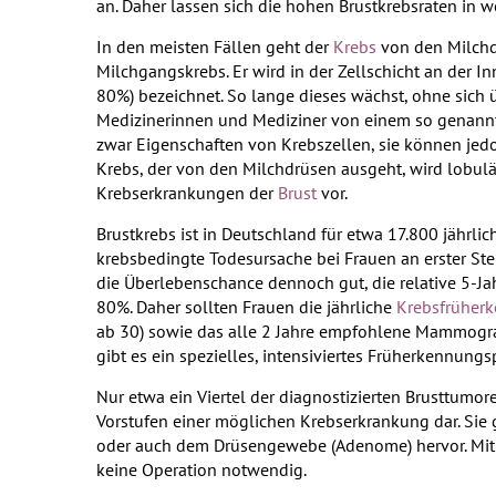
an. Daher lassen sich die hohen Brustkrebsraten in w
In den meisten Fällen geht der
Krebs
von den Milchd
Milchgangskrebs. Er wird in der Zellschicht an der 
80%) bezeichnet. So lange dieses wächst, ohne sich 
Medizinerinnen und Mediziner von einem so genan
zwar Eigenschaften von Krebszellen, sie können jedo
Krebs, der von den Milchdrüsen ausgeht, wird lobul
Krebserkrankungen der
Brust
vor.
Brustkrebs ist in Deutschland für etwa 17.800 jährlic
krebsbedingte Todesursache bei Frauen an erster Ste
die Überlebenschance dennoch gut, die relative 5-Ja
80%. Daher sollten Frauen die jährliche
Krebsfrüher
ab 30) sowie das alle 2 Jahre empfohlene Mammografi
gibt es ein spezielles, intensiviertes Früherkennun
Nur etwa ein Viertel der diagnostizierten Brusttumoren 
Vorstufen einer möglichen Krebserkrankung dar. Si
oder auch dem Drüsengewebe (Adenome) hervor. Mit e
keine Operation notwendig.