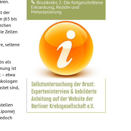
ären.
Brustkrebs 2: Die fortgeschrittene
Erkrankung, Rezidiv und
Metastasierung
t der
m (65 bis
rechen
die Zellen
e, seltene
bs als
nung ist
t – etwa
näkologen
Selbstuntersuchung der Brust:
stet sind,
Experteninterview & bebilderte
Anleitung auf der Website der
stellen
Berliner Krebsgesellschaft e.V.
Lipome)
jedoch