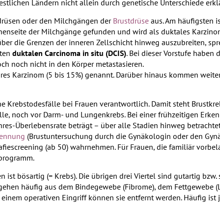
estlichen Ländern nicht allein durch genetische Unterschiede erkl
rüsen oder den Milchgängen der
Brustdrüse
aus. Am häufigsten is
Innenseite der Milchgänge gefunden und wird als duktales Karzino
über die Grenzen der inneren Zellschicht hinweg auszubreiten, sp
nten
duktalen Carcinoma in situ (DCIS)
. Bei dieser Vorstufe haben 
ch noch nicht in den Körper metastasieren.
äres Karzinom (5 bis 15%) genannt. Darüber hinaus kommen weiter
he Krebstodesfälle bei Frauen verantwortlich. Damit steht Brustkre
lle, noch vor Darm- und Lungenkrebs. Bei einer frühzeitigen Erken
hres-Überlebensrate beträgt – über alle Stadien hinweg betrachte
kennung
(Brustuntersuchung durch die Gynäkologin oder den Gy
escreening (ab 50) wahrnehmen. Für Frauen, die familiär vorbela
gsprogramm.
ist bösartig (= Krebs). Die übrigen drei Viertel sind gutartig bzw. 
e gehen häufig aus dem Bindegewebe (Fibrome), dem Fettgewebe (
inem operativen Eingriff können sie entfernt werden. Häufig ist 