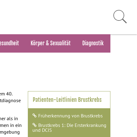
esundheit
Körper & Sexualität
Diagnostik
em 40.
Patienten-Leitlinien Brustkrebs
rstdiagnose
Früherkennung von Brustkrebs
er als in
mmen in ein
Brustkrebs 1: Die Ersterkrankung
und DCIS
n Umgebung