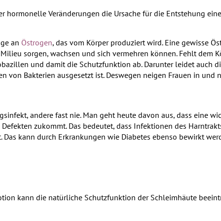
r hormonelle Veränderungen die Ursache für die Entstehung eine
nge an
Östrogen
, das vom Körper produziert wird. Eine gewisse Ö
 Milieu sorgen, wachsen und sich vermehren können. Fehlt dem Kö
tobazillen und damit die Schutzfunktion ab. Darunter leidet auch 
ffen von Bakterien ausgesetzt ist. Deswegen neigen Frauen in und 
nfekt, andere fast nie. Man geht heute davon aus, dass eine wic
efekten zukommt. Das bedeutet, dass Infektionen des Harntrak
gt. Das kann durch Erkrankungen wie Diabetes ebenso bewirkt we
on kann die natürliche Schutzfunktion der Schleimhäute beeinträch