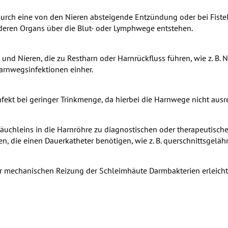
 durch eine von den Nieren absteigende Entzündung oder bei Fis
deren Organs über die Blut- oder Lymphwege entstehen.
 Nieren, die zu Restharn oder Harnrückfluss führen, wie z. B. N
Harnwegsinfektionen einher.
infekt bei geringer Trinkmenge, da hierbei die Harnwege nicht au
äuchleins in die Harnröhre zu diagnostischen oder therapeutische
n, die einen Dauerkatheter benötigen, wie z. B. querschnittsgelä
r mechanischen Reizung der Schleimhäute Darmbakterien erleichte