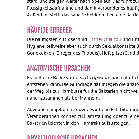
stark, und steigen weiter nach oben auf. Das führt 
Flüssigkeitsaufnahme und damit verbundenes häufig
Außerdem stellt das saue Scheidenmilieu eine Barrier
HÄUFIGE ERREGER
Die häufigsten Auslöser sind
Escherichia coli
und Ent
Hygiene, teilweise aber auch durch Sexualkontakte
Gonokokken
(Erreger des Trippers), Hefepilze (Candid
ANATOMISCHE URSACHEN
Es gibt eine Reihe von Ursachen, warum die natürlic
entstehen kann. Die Grundlage dafür legen die anato
der Weg bis zur Harnblase für die Bakterien nicht we
näher zusammen als bei Männern.
Aber auch angeborene oder erworbene Fehlbildungen 
Veränderungen können zu Harnstauung oder zu einem 
Bakterien leichter, in den Harntrakt aufzusteigen.
PHYSIOLOGISCHE URSACHEN