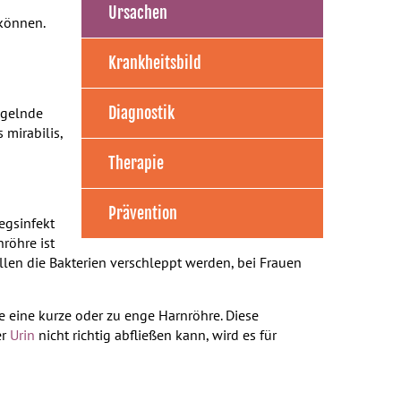
Ursachen
 können.
Krankheitsbild
Diagnostik
ngelnde
s mirabilis,
Therapie
Prävention
egsinfekt
röhre ist
llen die Bakterien verschleppt werden, bei Frauen
 eine kurze oder zu enge Harnröhre. Diese
er
Urin
nicht richtig abfließen kann, wird es für