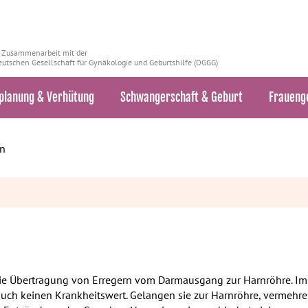
n Zusammenarbeit mit der
utschen Gesellschaft für Gynäkologie und Geburtshilfe (DGGG)
planung & Verhütung
Schwangerschaft & Geburt
Fraueng
en
die Übertragung von Erregern vom Darmausgang zur Harnröhre. I
uch keinen Krankheitswert. Gelangen sie zur Harnröhre, vermehren