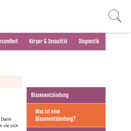
esundheit
Körper & Sexualität
Diagnostik
Blasenentzündung
Was ist eine
Blasenentzündung?
m Darm
 sie sich