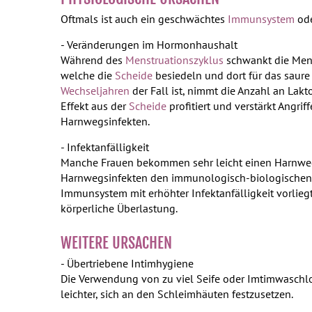
Oftmals ist auch ein geschwächtes
Immunsystem
ode
- Veränderungen im Hormonhaushalt
Während des
Menstruationszyklus
schwankt die Me
welche die
Scheide
besiedeln und dort für das saure
Wechseljahren
der Fall ist, nimmt die Anzahl an Lak
Effekt aus der
Scheide
profitiert und verstärkt Angri
Harnwegsinfekten.
- Infektanfälligkeit
Manche Frauen bekommen sehr leicht einen Harnwegsi
Harnwegsinfekten den immunologisch-biologischen D
Immunsystem mit erhöhter Infektanfälligkeit vorlie
körperliche Überlastung.
WEITERE URSACHEN
- Übertriebene Intimhygiene
Die Verwendung von zu viel Seife oder Imtimwaschloti
leichter, sich an den Schleimhäuten festzusetzen.