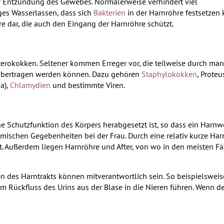
zur Entzündung des Gewebes. Normalerweise verhindert viel
es Wasserlassen, dass sich
Bakterien
in der Harnröhre festsetzen
e dar, die auch den Eingang der Harnröhre schützt.
erokokken. Seltener kommen Erreger vor, die teilweise durch ma
 übertragen werden können. Dazu gehören
Staphylokokken
, Proteu
a),
Chlamydien
und bestimmte Viren.
he Schutzfunktion des Körpers herabgesetzt ist, so dass ein Harnw
mischen Gegebenheiten bei der Frau. Durch eine relativ kurze Harn
it. Außerdem liegen Harnröhre und After, von wo in den meisten Fä
des Harntrakts können mitverantwortlich sein. So beispielsweise
Rückfluss des Urins aus der Blase in die Nieren führen. Wenn d