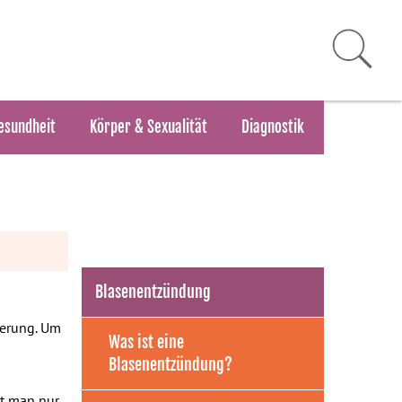
esundheit
Körper & Sexualität
Diagnostik
Blasenentzündung
erung. Um
Was ist eine
Blasenentzündung?
et man nur