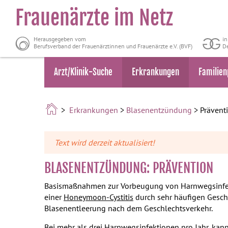
Frauenärzte im Netz
Herausgegeben vom
i
Berufsverband der Frauenärztinnen und Frauenärzte e.V. (BVF)
De
Arzt/Klinik-Suche
Erkrankungen
Familien
>
Erkrankungen
>
Blasenentzündung
> Prävent
Text wird derzeit aktualisiert!
BLASENENTZÜNDUNG: PRÄVENTION
Basismaßnahmen zur Vorbeugung von Harnwegsinfek
einer
Honeymoon-Cystitis
durch sehr häufigen Gesch
Blasenentleerung nach dem Geschlechtsverkehr.
Bei mehr als drei Harnwegsinfektionen pro Jahr, ka