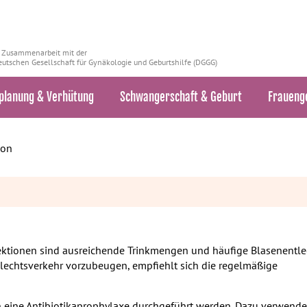
n Zusammenarbeit mit der
utschen Gesellschaft für Gynäkologie und Geburtshilfe (DGGG)
planung & Verhütung
Schwangerschaft & Geburt
Fraueng
ion
tionen sind ausreichende Trinkmengen und häufige Blasenentle
lechtsverkehr vorzubeugen, empfiehlt sich die regelmäßige
nn eine Antibiotikaprophylaxe durchgeführt werden. Dazu verwend