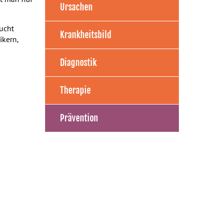
Ursachen
ucht
Krankheitsbild
ikern,
Diagnostik
Therapie
Prävention