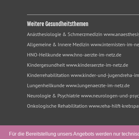
Weitere Gesundheitsthemen
Anästhesiologie & Schmerzmedizin
www.anaesthesis
Allgemeine & Innere Medizin
www.internisten-im-ne
HNO-Heilkunde
www.hno-aerzte-im-netz.de
Kindergesundheit
www.kinderaerzte-im-netz.de
Kinderrehabilitation
www.kinder-und-jugendreha-im
Lungenheilkunde
www.lungenaerzte-im-netz.de
Neurologie & Psychiatrie
www.neurologen-und-psych
Onkologische Rehabilitation
www.reha-hilft-krebspa
Für die Bereitstellung unsers Angebots werden nur techni