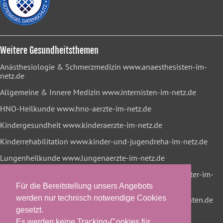
Weitere Gesundheitsthemen
Anästhesiologie & Schmerzmedizin
www.anaesthesisten-im-
netz.de
Allgemeine & Innere Medizin
www.internisten-im-netz.de
HNO-Heilkunde
www.hno-aerzte-im-netz.de
Kindergesundheit
www.kinderaerzte-im-netz.de
Kinderrehabilitation
www.kinder-und-jugendreha-im-netz.de
Lungenheilkunde
www.lungenaerzte-im-netz.de
Neurologie & Psychiatrie
www.neurologen-und-psychiater-im-
netz.org
Für die Bereitstellung unsers Angebots
werden nur technisch notwendige Cookies
Onkologische Rehabilitation
www.reha-hilft-krebspatienten.de
gesetzt.
Es werden keine Tracking-Cookies für