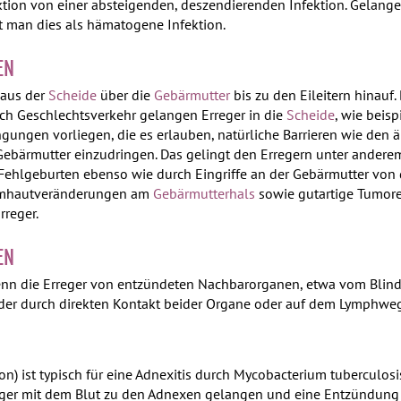
ktion von einer absteigenden, deszendierenden Infektion. Gelange
 man dies als hämatogene Infektion.
EN
 aus der
Scheide
über die
Gebärmutter
bis zu den Eileitern hinauf.
ch Geschlechtsverkehr gelangen Erreger in die
Scheide
, wie beis
ngen vorliegen, die es erlauben, natürliche Barrieren wie den 
ebärmutter einzudringen. Das gelingt den Erregern unter ander
Fehlgeburten ebenso wie durch Eingriffe an der Gebärmutter von 
hleimhautveränderungen am
Gebärmutterhals
sowie gutartige Tumore
rreger.
EN
enn die Erreger von entzündeten Nachbarorganen, etwa vom Blind
eder durch direkten Kontakt beider Organe oder auf dem Lymphweg
n) ist typisch für eine Adnexitis durch Mycobacterium tuberculos
ger mit dem Blut zu den Adnexen gelangen und eine Entzündung au