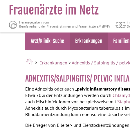
Frauenärzte im Netz
Herausgegeben vom
i
Berufsverband der Frauenärztinnen und Frauenärzte e.V. (BVF)
De
Arzt/Klinik-Suche
Erkrankungen
Familien
>
Erkrankungen
>
Adnexitis / Salpingitis / pelv
ADNEXITIS/SALPINGITIS/ PELVIC IN
Eine Adnexitis oder auch
„pelvic inflammatory diseas
Etwa 70% der Entzündungen werden durch
Chlamyd
auch Mischinfektionen vor, beispielsweise mit
Staph
Adnexitis auch durch Mycobacterium tuberculosis i
Blinddarmentzündung kann ebenso eine Ursache sei
Die Erreger von Eileiter- und Eierstockentzündung