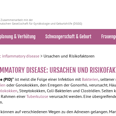
n Zusammenarbeit mit der
utschen Gesellschaft für Gynäkologie und Geburtshilfe (DGGG)
planung & Verhütung
Schwangerschaft & Geburt
Fraueng
ic inflammatory disease
> Ursachen und Risikofaktoren
FLAMMATORY DISEASE: URSACHEN UND RISIKOFA
e (PID)“
ist meist die Folge einer Infektion mit
Bakterien
, seltener
ien
oder Gonokokken, den Erregern der Gonorrhö, verursacht. Häu
ylokokken
, Streptokokken, Coli-Bakterien und Clostridien. Selten 
m Rahmen einer
Tuberkulose
verursacht werden. Eine übergreifend
n.
en können auf verschiedenen Wegen zu den Adnexen gelangen. Ma