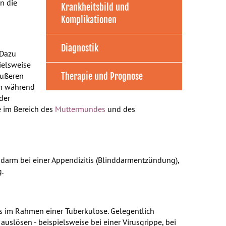
n die
Krankheitsbild und
Komplikationen
Diagnostik
 Dazu
pielsweise
äußeren
Therapie und Prognose
em während
der
 im Bereich des
Muttermundes
und des
darm bei einer Appendizitis (Blinddarmentzündung),
.
is im Rahmen einer Tuberkulose. Gelegentlich
slösen - beispielsweise bei einer Virusgrippe, bei