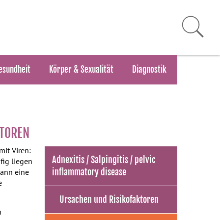
esundheit
Körper & Sexualität
Diagnostik
KTOREN
 mit Viren:
Adnexitis / Salpingitis / pelvic
fig liegen
inflammatory disease
kann eine
e
Ursachen und Risikofaktoren
n