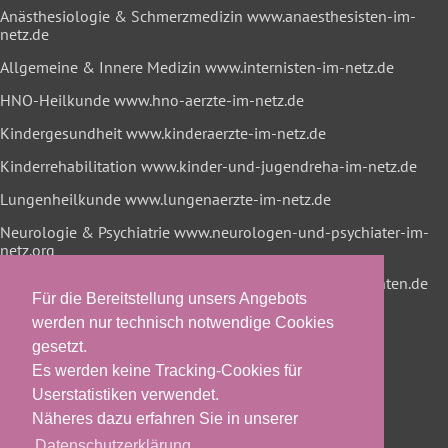
Anästhesiologie & Schmerzmedizin
www.anaesthesisten-im-
netz.de
Allgemeine & Innere Medizin
www.internisten-im-netz.de
HNO-Heilkunde
www.hno-aerzte-im-netz.de
Kindergesundheit
www.kinderaerzte-im-netz.de
Kinderrehabilitation
www.kinder-und-jugendreha-im-netz.de
Lungenheilkunde
www.lungenaerzte-im-netz.de
Neurologie & Psychiatrie
www.neurologen-und-psychiater-im-
netz.org
Onkologische Rehabilitation
www.reha-hilft-krebspatienten.de
Für die Bereitstellung unsers Angebots
werden nur technisch notwendige Cookies
gesetzt.
Es werden keine Tracking-Cookies für
Userstatistiken verwendet.
Näheres dazu erfahren Sie in unserer
Datenschutzerklärung.