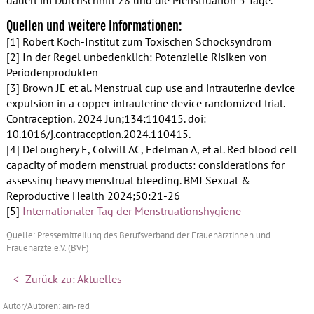
Quellen und weitere Informationen:
[1] Robert Koch-Institut zum Toxischen Schocksyndrom
[2] In der Regel unbedenklich: Potenzielle Risiken von
Periodenprodukten
[3] Brown JE et al. Menstrual cup use and intrauterine device
expulsion in a copper intrauterine device randomized trial.
Contraception. 2024 Jun;134:110415. doi:
10.1016/j.contraception.2024.110415.
[4] DeLoughery E, Colwill AC, Edelman A, et al. Red blood cell
capacity of modern menstrual products: considerations for
assessing heavy menstrual bleeding. BMJ Sexual &
Reproductive Health 2024;50:21-26
[5]
Internationaler Tag der Menstruationshygiene
Quelle: Pressemitteilung des Berufsverband der Frauenärztinnen und
Frauenärzte e.V. (BVF)
<- Zurück zu: Aktuelles
Autor/Autoren: äin-red