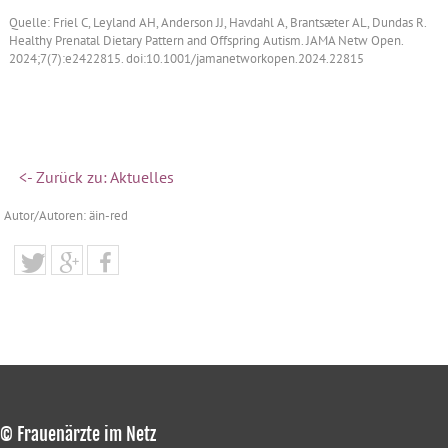
Quelle: Friel C, Leyland AH, Anderson JJ, Havdahl A, Brantsæter AL, Dundas R.
Healthy Prenatal Dietary Pattern and Offspring Autism. JAMA Netw Open.
2024;7(7):e2422815. doi:10.1001/jamanetworkopen.2024.22815
<- Zurück zu: Aktuelles
Autor/Autoren: äin-red
© Frauenärzte im Netz