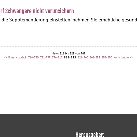
arf Schwangere nicht verunsichern
ie Supplementierung einstellen, nehmen Sie erhebliche gesundhei
News 811 bis 825 von 969
<< Erste
< zurück
766-780
781-795
796-810
811-825
826-840
841-855
856-870
vor >
Letzte >>
Herausgeber: