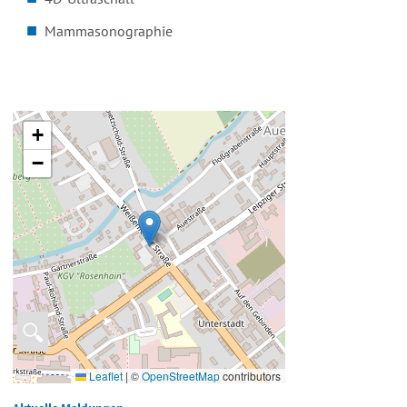
Mammasonographie
+
−
🔍
Leaflet
|
©
OpenStreetMap
contributors