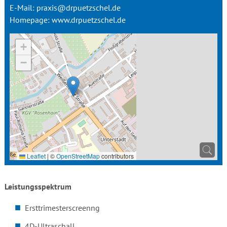
E-Mail:
praxis@drpuetzschel.de
Homepage:
www.drpuetzschel.de
+
−
Leaflet
|
©
OpenStreetMap
contributors
Leistungsspektrum
Ersttrimesterscreenng
4D-Ultraschall